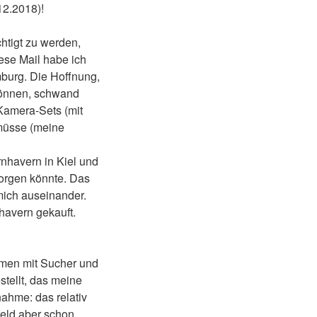
12.2018)!
htigt zu werden,
iese Mail habe ich
mburg. Die Hoffnung,
können, schwand
 Kamera-Sets (mit
 müsse (meine
rnhavern in Kiel und
esorgen könnte. Das
 mich auseinander.
havern gekauft.
hmen mit Sucher und
stellt, das meine
nahme: das relativ
feld aber schon