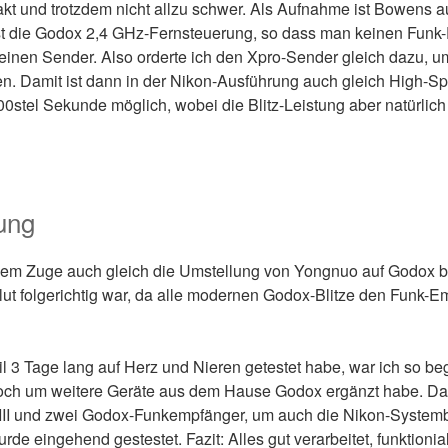
kt und trotzdem nicht allzu schwer. Als Aufnahme ist Bowens a
ist die Godox 2,4 GHz-Fernsteuerung, so dass man keinen Fun
 einen Sender. Also orderte ich den Xpro-Sender gleich dazu, u
en. Damit ist dann in der Nikon-Ausführung auch gleich High-S
00stel Sekunde möglich, wobei die Blitz-Leistung aber natürlich 
ung
esem Zuge auch gleich die Umstellung von Yongnuo auf Godox b
ut folgerichtig war, da alle modernen Godox-Blitze den Funk-Em
 3 Tage lang auf Herz und Nieren getestet habe, war ich so bege
noch um weitere Geräte aus dem Hause Godox ergänzt habe. Da
 III und zwei Godox-Funkempfänger, um auch die Nikon-Systembl
de eingehend gestestet. Fazit: Alles gut verarbeitet, funktionial