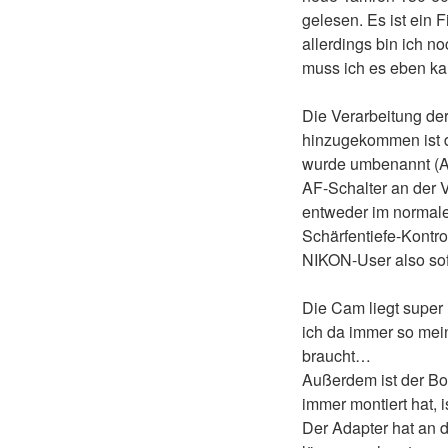
gelesen. Es ist ein 
allerdings bin ich n
muss ich es eben ka
Die Verarbeitung de
hinzugekommen ist d
wurde umbenannt (AF
AF-Schalter an der 
entweder im normale
Schärfentiefe-Kontrol
NIKON-User also sofor
Die Cam liegt super 
ich da immer so mei
braucht…
Außerdem ist der Bod
immer montiert hat, 
Der Adapter hat an 