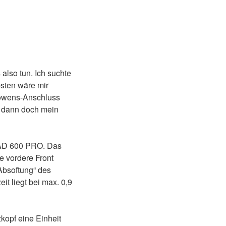
lso tun. Ich suchte
bsten wäre mir
Bowens-Anschluss
y dann doch mein
 AD 600 PRO. Das
e vordere Front
„Absoftung“ des
it liegt bei max. 0,9
kopf eine Einheit