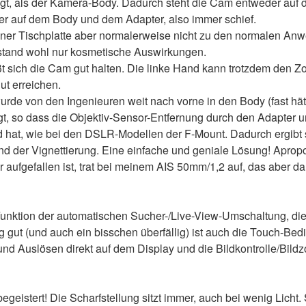
agt, als der Kamera-Body. Dadurch steht die Cam entweder auf
r auf dem Body und dem Adapter, also immer schief.
einer Tischplatte aber normalerweise nicht zu den normalen A
mstand wohl nur kosmetische Auswirkungen.
ßt sich die Cam gut halten. Die linke Hand kann trotzdem den 
ut erreichen.
rde von den Ingenieuren weit nach vorne in den Body (fast hät
gt, so dass die Objektiv-Sensor-Entfernung durch den Adapter 
 hat, wie bei den DSLR-Modellen der F-Mount. Dadurch ergibt
und der Vignettierung. Eine einfache und geniale Lösung! Apropo
ir aufgefallen ist, trat bei meinem AIS 50mm/1,2 auf, das aber d
 Funktion der automatischen Sucher-/Live-View-Umschaltung, di
ig gut (und auch ein bisschen überfällig) ist auch die Touch-Be
und Auslösen direkt auf dem Display und die Bildkontrolle/Bild
begeistert! Die Scharfstellung sitzt immer, auch bei wenig Licht.