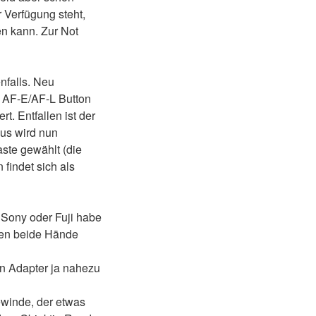
 Verfügung steht,
en kann. Zur Not
nfalls. Neu
r AF-E/AF-L Button
. Entfallen ist der
dus wird nun
ste gewählt (die
 findet sich als
t Sony oder Fuji habe
ben beide Hände
en Adapter ja nahezu
ewinde, der etwas