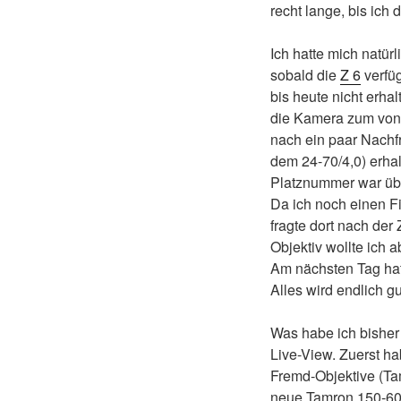
recht lange, bis ich
Ich hatte mich natür
sobald die
Z 6
verfüg
bis heute nicht erh
die Kamera zum von
nach ein paar Nachfr
dem 24-70/4,0) erha
Platznummer war übr
Da ich noch einen Fi
fragte dort nach der
Objektiv wollte ich 
Am nächsten Tag hatt
Alles wird endlich gu
Was habe ich bisher
Live-View. Zuerst h
Fremd-Objektive (Tam
neue Tamron 150-600/