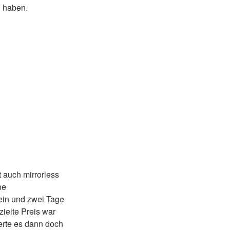
h haben.
 auch mirrorless
ne
ein und zwei Tage
ielte Preis war
uerte es dann doch