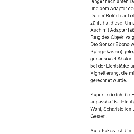
länger nach unten r
und dem Adapter ode
Da der Betrieb auf 
zählt, hat dieser U
Auch mit Adapter lä
Ring des Objektivs g
Die Sensor-Ebene wu
Spiegelkasten) gele
genausoviel Abstand
bei der Lichtstärke 
Vignettierung, die m
gerechnet wurde.
Super finde ich die
anpassbar ist. Richt
Wahl, Scharfstellen 
Gesten.
Auto-Fokus: Ich bin 