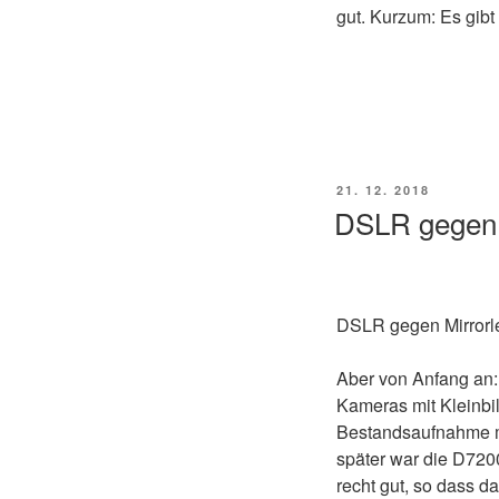
gut. Kurzum: Es gib
VERÖFFENTLICHT
21. 12. 2018
AM
DSLR gegen 
DSLR gegen Mirrorle
Aber von Anfang an:
Kameras mit Kleinbi
Bestandsaufnahme me
später war die D7200
recht gut, so dass d