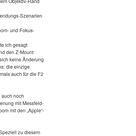
 dem Objektiv-Rand
nwendungs-Szenarien
Zoom- und Fokus-
te ich gesagt
und den Z-Mount
 sich keine Änderung
s: die einzige
amals auch für die F2
e auch noch
dienung mit Messfeld-
zoom mit den „Apple“-
 Speziell zu diesem