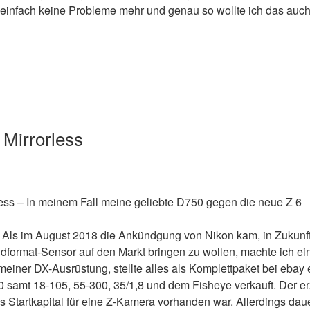
t einfach keine Probleme mehr und genau so wollte ich das auc
Mirrorless
ss – In meinem Fall meine geliebte D750 gegen die neue Z 6
 Als im August 2018 die Ankündgung von Nikon kam, in Zukunft
ldformat-Sensor auf den Markt bringen zu wollen, machte ich ei
iner DX-Ausrüstung, stellte alles als Komplettpaket bei ebay 
 samt 18-105, 55-300, 35/1,8 und dem Fisheye verkauft. Der erz
as Startkapital für eine Z-Kamera vorhanden war. Allerdings da