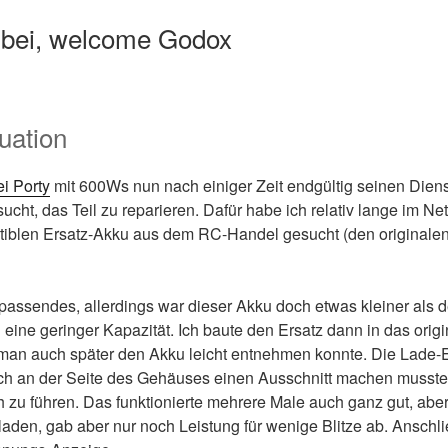
nbei, welcome Godox
uation
ei Porty
mit 600Ws nun nach einiger Zeit endgültig seinen Dienst 
rsucht, das Teil zu reparieren. Dafür habe ich relativ lange im N
blen Ersatz-Akku aus dem RC-Handel gesucht (den originalen
passendes, allerdings war dieser Akku doch etwas kleiner als d
 eine geringer Kapazität. Ich baute den Ersatz dann in das origi
man auch später den Akku leicht entnehmen konnte. Die Lade-El
ich an der Seite des Gehäuses einen Ausschnitt machen musste
 zu führen. Das funktionierte mehrere Male auch ganz gut, aber 
laden, gab aber nur noch Leistung für wenige Blitze ab. Ansch