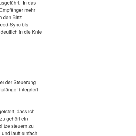
usgeführt. In das
k-Empfänger mehr
m den Blitz
peed-Sync bis
deutlich in die Knie
ei der Steuerung
pfänger integriert
istert, dass ich
zu gehört ein
itze steuern zu
 und läuft einfach