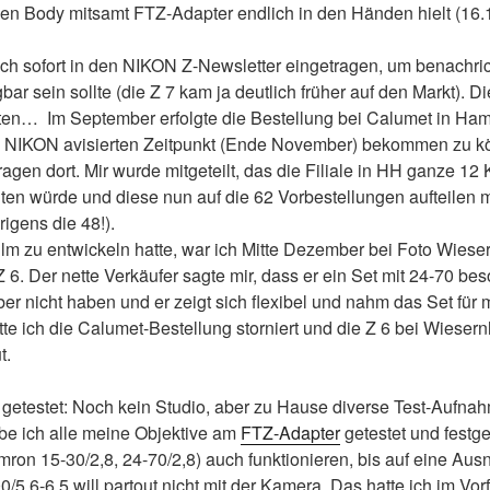
 den Body mitsamt FTZ-Adapter endlich in den Händen hielt (16.
lich sofort in den NIKON Z-Newsletter eingetragen, um benachric
bar sein sollte (die Z 7 kam ja deutlich früher auf den Markt). D
alten… Im September erfolgte die Bestellung bei Calumet in Ha
 NIKON avisierten Zeitpunkt (Ende November) bekommen zu 
agen dort. Mir wurde mitgeteilt, das die Filiale in HH ganze 12
lten würde und diese nun auf die 62 Vorbestellungen aufteilen
igens die 48!).
lm zu entwickeln hatte, war ich Mitte Dezember bei Foto Wiese
 Z 6. Der nette Verkäufer sagte mir, dass er ein Set mit 24-70 b
aber nicht haben und er zeigt sich flexibel und nahm das Set für
e ich die Calumet-Bestellung storniert und die Z 6 bei Wiesern
t.
 getestet: Noch kein Studio, aber zu Hause diverse Test-Aufna
abe ich alle meine Objektive am
FTZ-Adapter
getestet und festge
ron 15-30/2,8, 24-70/2,8) auch funktionieren, bis auf eine Aus
5,6-6,5 will partout nicht mit der Kamera. Das hatte ich im Vor