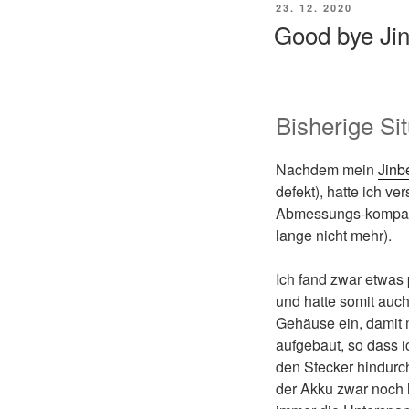
VERÖFFENTLICHT
23. 12. 2020
AM
Good bye Ji
Bisherige Sit
Nachdem mein
Jinb
defekt), hatte ich ve
Abmessungs-kompati
lange nicht mehr).
Ich fand zwar etwas 
und hatte somit auch
Gehäuse ein, damit 
aufgebaut, so dass 
den Stecker hindurch
der Akku zwar noch 