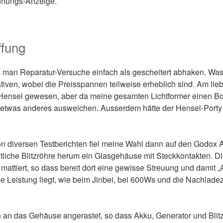
nnungs-Anzeige.
fung
an Reparatur-Versuche einfach als gescheitert abhaken. Was a
tiven, wobei die Preisspannen teilweise erheblich sind. Am lie
 Hensel gewesen, aber da meine gesamten Lichtformer einen 
 etwas anderes ausweichen. Ausserdem hätte der Hensel-Port
n diversen Testberichten fiel meine Wahl dann auf den Godox
ntliche Blitzröhre herum ein Glasgehäuse mit Steckkontakten. Di
mattiert, so dass bereit dort eine gewisse Streuung und damit 
Die Leistung liegt, wie beim Jinbei, bei 600Ws und die Nachladeze
 an das Gehäuse angerastet, so dass Akku, Generator und Blitz