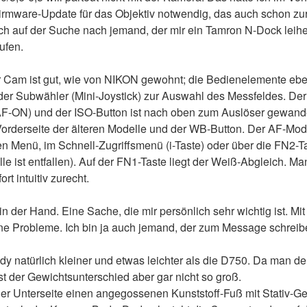
Firmware-Update für das Objektiv notwendig, das auch schon zur
och auf der Suche nach jemand, der mir ein Tamron N-Dock leih
ufen.
r Cam ist gut, wie von NIKON gewohnt; die Bedienelemente ebe
er Subwähler (Mini-Joystick) zur Auswahl des Messfeldes. De
-ON) und der ISO-Button ist nach oben zum Auslöser gewandert
Vorderseite der älteren Modelle und der WB-Button. Der AF-Mo
n Menü, im Schnell-Zugriffsmenü (i-Taste) oder über die FN2-Ta
le ist entfallen). Auf der FN1-Taste liegt der Weiß-Abgleich. Man
t intuitiv zurecht.
in der Hand. Eine Sache, die mir persönlich sehr wichtig ist. Mi
ne Probleme. Ich bin ja auch jemand, der zum Message schrei
y natürlich kleiner und etwas leichter als die D750. Da man d
ist der Gewichtsunterschied aber gar nicht so groß.
der Unterseite einen angegossenen Kunststoff-Fuß mit Stativ-G